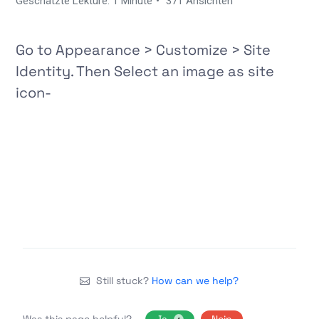
Geschätzte Lektüre: 1 Minute
371 Ansichten
Go to
Appearance > Customize > Site
Identity
. Then Select an image as site
icon-
Still stuck?
How can we help?
Was this page helpful?
Ja
Nein