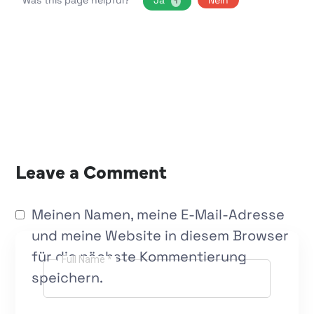
1
Leave a Comment
Meinen Namen, meine E-Mail-Adresse
und meine Website in diesem Browser
für die nächste Kommentierung
Full Name *
speichern.