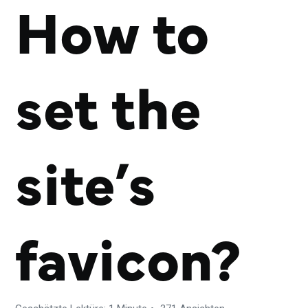
How to
set the
site’s
favicon?