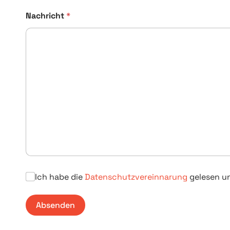
Nachricht
*
D
Ich habe die
Datenschutzvereinnarung
gelesen un
a
t
Absenden
e
n
s